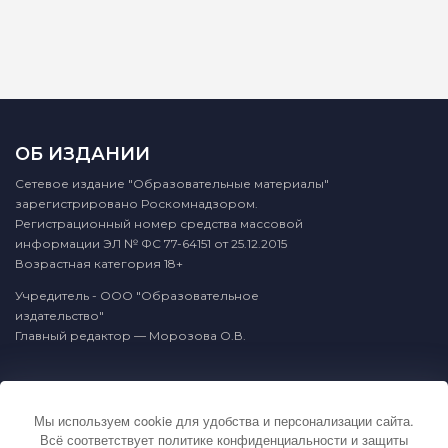
ОБ ИЗДАНИИ
Сетевое издание "Образовательные материалы"
зарегистрировано Роскомнадзором.
Регистрационный номер средства массовой
информации ЭЛ № ФС 77-64151 от 25.12.2015
Возрастная категория 18+
Учредитель - ООО "Образовательное
издательство"
Главный редактор — Морозова О.В.
КОНТАКТЫ
Мы используем cookie для удобства и персонализации сайта.
По вопросам связанным с публикацией
Всё соответствует
политике конфиденциальности и защиты
материалов на сайте издательства и выдачей