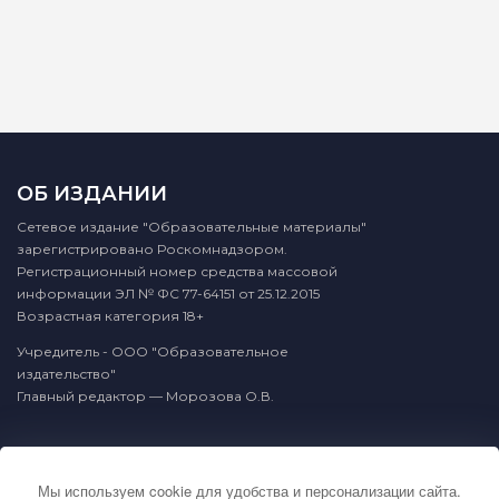
ОБ ИЗДАНИИ
Сетевое издание "Образовательные материалы"
зарегистрировано Роскомнадзором.
Регистрационный номер средства массовой
информации ЭЛ № ФС 77-64151 от 25.12.2015
Возрастная категория 18+
Учредитель - ООО "Образовательное
издательство"
Главный редактор — Морозова О.В.
КОНТАКТЫ
Мы используем cookie для удобства и персонализации сайта.
По вопросам связанным с публикацией