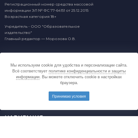
Регистрационный номер средства массовой
информации ЭЛ № ФС 77-64151 от 25.12.2015
Возрастная категория 18+
Учредитель - ООО "Образовательное
издательство"
Главный редактор — Морозова О.В.
КОНТАКТЫ
Мы используем cookie для удобства и персонализации сайта.
По вопросам связанным с публикацией
Всё соответствует
политике конфиденциальности и защиты
материалов на сайте издательства и выдачей
информации
. Вы можете отключить cookie в настройках
подтверждающих документов обращайтесь на
браузера.
электронную почту редакции.
E-mail редакции:
mail@pedarticles.ru
Принимаю условия
Телефон редакции:
+7 (499) 113-47-87
НАВИГАЦИЯ
Главная