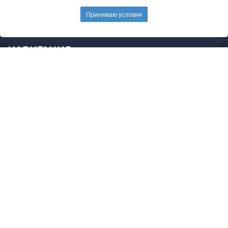
E-mail редакции:
mail@pedarticles.ru
Принимаю условия
Телефон редакции:
+7 (499) 113-47-87
НАВИГАЦИЯ
Главная
Каталог публикаций
Опубликовать работу
Положение
Свидетельство
2015 - 2026 © Образовательные материалы
Политика конфиденциальности и защиты информации