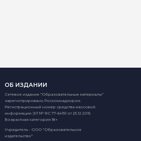
ОБ ИЗДАНИИ
Сетевое издание "Образовательные материалы"
зарегистрировано Роскомнадзором.
Регистрационный номер средства массовой
информации ЭЛ № ФС 77-64151 от 25.12.2015
Возрастная категория 18+
Учредитель - ООО "Образовательное
издательство"