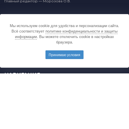
Главный редактор — Морозова О.В.
КОНТАКТЫ
Мы используем cookie для удобства и персонализации сайта.
По вопросам связанным с публикацией
Всё соответствует
политике конфиденциальности и защиты
материалов на сайте издательства и выдачей
информации
. Вы можете отключить cookie в настройках
подтверждающих документов обращайтесь на
браузера.
электронную почту редакции.
E-mail редакции:
mail@pedarticles.ru
Принимаю условия
Телефон редакции:
+7 (499) 113-47-87
НАВИГАЦИЯ
Главная
Каталог публикаций
Опубликовать работу
Положение