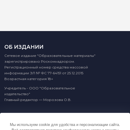
ОБ ИЗДАНИИ
Сетевое издание "Образовательные материалы"
зарегистрировано Роскомнадзором.
Регистрационный номер средства массовой
информации ЭЛ № ФС 77-64151 от 25.12.2015
Возрастная категория 18+
Учредитель - ООО "Образовательное
издательство"
Главный редактор — Морозова О.В.
КОНТАКТЫ
Мы используем cookie для удобства и персонализации сайта.
По вопросам связанным с публикацией
Всё соответствует
политике конфиденциальности и защиты