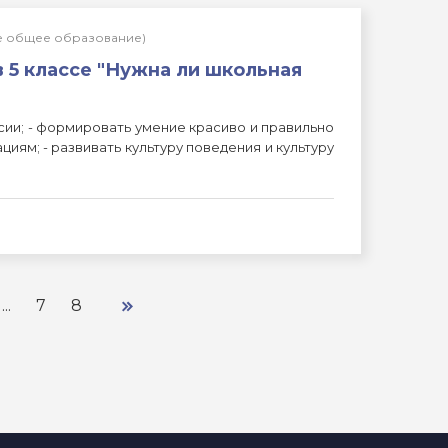
ее общее образование)
 5 классе "Нужна ли школьная
сии; - формировать умение красиво и правильно
ям; - развивать культуру поведения и культуру
...
7
8