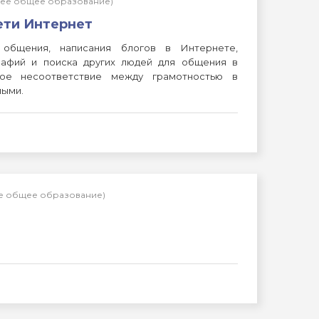
днее общее образование)
ети Интернет
 общения, написания блогов в Интернете,
рафий и поиска других людей для общения в
ное несоответствие между грамотностью в
лыми.
нее общее образование)