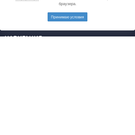
браузера.
электронную почту редакции.
E-mail редакции:
mail@pedarticles.ru
Принимаю условия
Телефон редакции:
+7 (499) 113-47-87
НАВИГАЦИЯ
Главная
Каталог публикаций
Опубликовать работу
Положение
Свидетельство
2015 - 2026 © Образовательные материалы