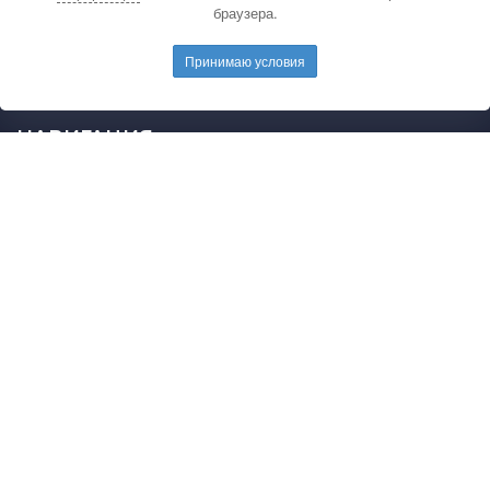
браузера.
электронную почту редакции.
E-mail редакции:
mail@pedarticles.ru
Принимаю условия
Телефон редакции:
+7 (499) 113-47-87
НАВИГАЦИЯ
Главная
Каталог публикаций
Опубликовать работу
Положение
Свидетельство
2015 - 2026 © Образовательные материалы