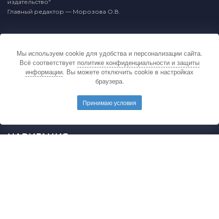
издательство"
Главный редактор — Морозова О.В.
КОНТАКТЫ
Мы используем cookie для удобства и персонализации сайта.
По вопросам связанным с публикацией
Всё соответствует
политике конфиденциальности и защиты
материалов на сайте издательства и выдачей
информации
. Вы можете отключить cookie в настройках
подтверждающих документов обращайтесь на
браузера.
электронную почту редакции.
E-mail редакции:
mail@pedarticles.ru
Принимаю условия
Телефон редакции:
+7 (499) 113-47-87
НАВИГАЦИЯ
Главная
Каталог публикаций
Опубликовать работу
Положение