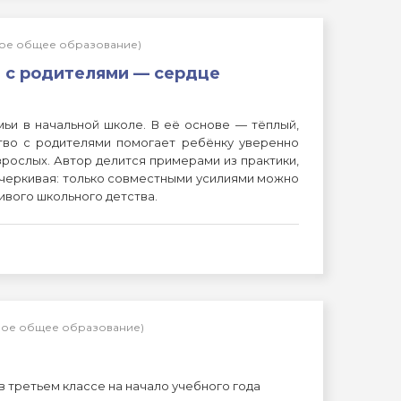
ьное общее образование)
а с родителями — сердце
ьи в начальной школе. В её основе — тёплый,
тво с родителями помогает ребёнку уверенно
зрослых. Автор делится примерами из практики,
черкивая: только совместными усилиями можно
ивого школьного детства.
ьное общее образование)
 третьем классе на начало учебного года