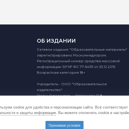
ОБ ИЗДАНИИ
Сетевое издание "Образовательные материалы"
зарегистрировано Роскомнадзором.
Регистрационный номер средства массовой
информации ЭЛ № ФС 77-64151 от 25.12.2015
Возрастная категория 18+
Учредитель - ООО "Образовательное
издательство"
Главный редактор — Морозова О.В.
ьзуем cookie для удобства и персонализации сайта. Всё соответствует
альности и защиты информации
. Вы можете отключить cookie в настройк
2015 - 2026 © Образовательные материалы
Принимаю условия