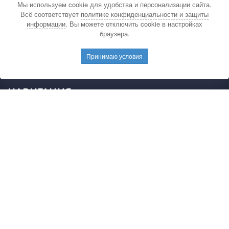
Мы используем cookie для удобства и персонализации сайта.
По вопросам связанным с публикацией
Всё соответствует
политике конфиденциальности и защиты
материалов на сайте издательства и выдачей
информации
. Вы можете отключить cookie в настройках
подтверждающих документов обращайтесь на
браузера.
электронную почту редакции.
E-mail редакции:
mail@pedarticles.ru
Принимаю условия
Телефон редакции:
+7 (499) 113-47-87
НАВИГАЦИЯ
Главная
Каталог публикаций
Опубликовать работу
Положение
Свидетельство