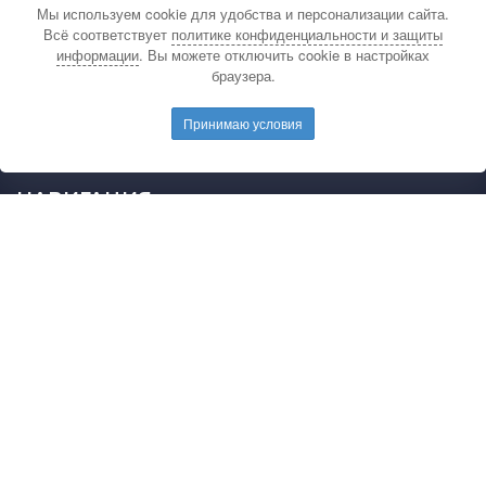
Мы используем cookie для удобства и персонализации сайта.
По вопросам связанным с публикацией
Всё соответствует
политике конфиденциальности и защиты
материалов на сайте издательства и выдачей
информации
. Вы можете отключить cookie в настройках
подтверждающих документов обращайтесь на
браузера.
электронную почту редакции.
E-mail редакции:
mail@pedarticles.ru
Принимаю условия
Телефон редакции:
+7 (499) 113-47-87
НАВИГАЦИЯ
Главная
Каталог публикаций
Опубликовать работу
Положение
Свидетельство