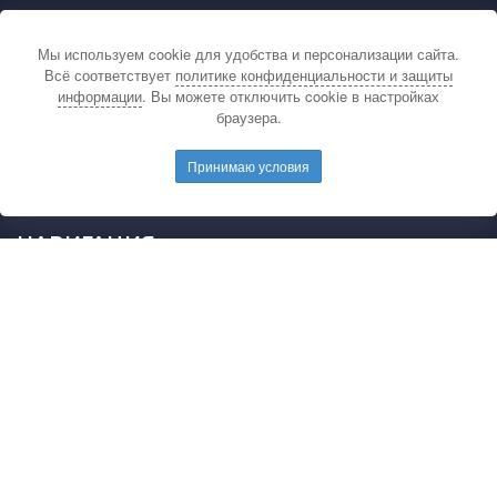
КОНТАКТЫ
Мы используем cookie для удобства и персонализации сайта.
По вопросам связанным с публикацией
Всё соответствует
политике конфиденциальности и защиты
материалов на сайте издательства и выдачей
информации
. Вы можете отключить cookie в настройках
подтверждающих документов обращайтесь на
браузера.
электронную почту редакции.
E-mail редакции:
mail@pedarticles.ru
Принимаю условия
Телефон редакции:
+7 (499) 113-47-87
НАВИГАЦИЯ
Главная
Каталог публикаций
Опубликовать работу
Положение
Свидетельство