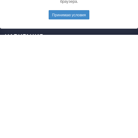
браузера.
электронную почту редакции.
E-mail редакции:
mail@pedarticles.ru
Принимаю условия
Телефон редакции:
+7 (499) 113-47-87
НАВИГАЦИЯ
Главная
Каталог публикаций
Опубликовать работу
Положение
Свидетельство
2015 - 2026 © Образовательные материалы