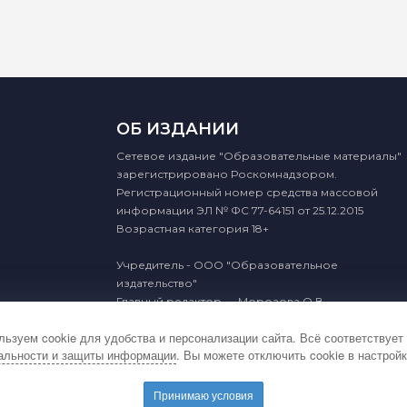
ОБ ИЗДАНИИ
Сетевое издание "Образовательные материалы"
зарегистрировано Роскомнадзором.
Регистрационный номер средства массовой
информации ЭЛ № ФС 77-64151 от 25.12.2015
Возрастная категория 18+
Учредитель - ООО "Образовательное
издательство"
Главный редактор — Морозова О.В.
ьзуем cookie для удобства и персонализации сайта. Всё соответствует
альности и защиты информации
. Вы можете отключить cookie в настройк
2015 - 2026 © Образовательные материалы
Принимаю условия