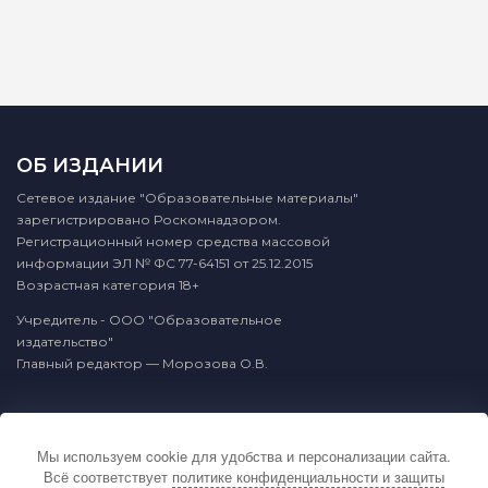
ОБ ИЗДАНИИ
Сетевое издание "Образовательные материалы"
зарегистрировано Роскомнадзором.
Регистрационный номер средства массовой
информации ЭЛ № ФС 77-64151 от 25.12.2015
Возрастная категория 18+
Учредитель - ООО "Образовательное
издательство"
Главный редактор — Морозова О.В.
КОНТАКТЫ
Мы используем cookie для удобства и персонализации сайта.
По вопросам связанным с публикацией
Всё соответствует
политике конфиденциальности и защиты
материалов на сайте издательства и выдачей