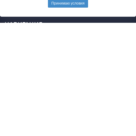
E-mail редакции:
mail@pedarticles.ru
Принимаю условия
Телефон редакции:
+7 (499) 113-47-87
НАВИГАЦИЯ
Главная
Каталог публикаций
Опубликовать работу
Положение
Свидетельство
2015 - 2026 © Образовательные материалы
Политика конфиденциальности и защиты информации