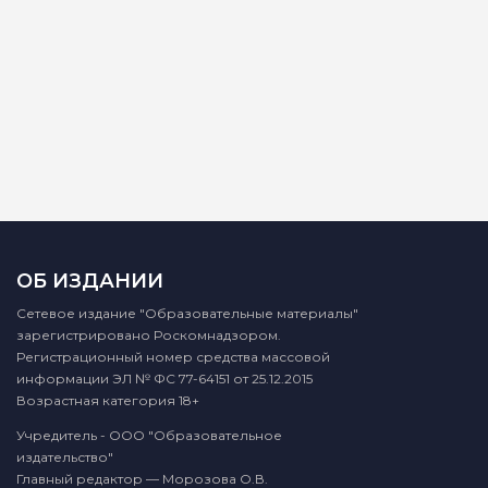
ОБ ИЗДАНИИ
Сетевое издание "Образовательные материалы"
зарегистрировано Роскомнадзором.
Регистрационный номер средства массовой
информации ЭЛ № ФС 77-64151 от 25.12.2015
Возрастная категория 18+
Учредитель - ООО "Образовательное
издательство"
Главный редактор — Морозова О.В.