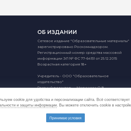
ОБ ИЗДАНИИ
Сетевое издание "Образовательные материалы"
зарегистрировано Роскомнадзором.
Регистрационный номер средства массовой
информации ЭЛ № ФС 77-64151 от 25.12.2015
Возрастная категория 18+
Учредитель - ООО "Образовательное
издательство"
Главный редактор — Морозова О.В.
ьзуем cookie для удобства и персонализации сайта. Всё соответствует
альности и защиты информации
. Вы можете отключить cookie в настройк
2015 - 2026 © Образовательные материалы
Принимаю условия
ости и защиты информации
Соглашение об обработке персона