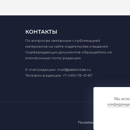
КОНТАКТЫ
По вопросам связанным с публикацией
материалов на сайте издательства и выдачей
подтверждающих документов обращайтесь на
электронную почту редакции.
E-mail редакции:
mail@pedarticles.ru
Телефон редакции:
+7 (499) 113-47-87
Мы испол
конфиденци
Политика конфиденциальн