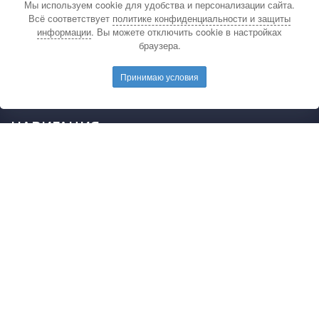
Мы используем cookie для удобства и персонализации сайта.
По вопросам связанным с публикацией
Всё соответствует
политике конфиденциальности и защиты
материалов на сайте издательства и выдачей
информации
. Вы можете отключить cookie в настройках
подтверждающих документов обращайтесь на
браузера.
электронную почту редакции.
E-mail редакции:
mail@pedarticles.ru
Принимаю условия
Телефон редакции:
+7 (499) 113-47-87
НАВИГАЦИЯ
Главная
Каталог публикаций
Опубликовать работу
Положение
Свидетельство