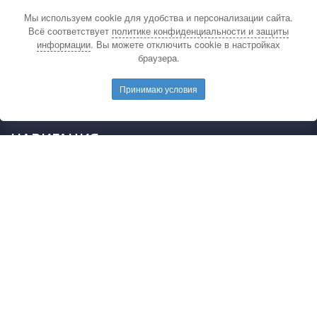
Мы используем cookie для удобства и персонализации сайта.
По вопросам связанным с публикацией
Всё соответствует
политике конфиденциальности и защиты
материалов на сайте издательства и выдачей
информации
. Вы можете отключить cookie в настройках
подтверждающих документов обращайтесь на
браузера.
электронную почту редакции.
E-mail редакции:
mail@pedarticles.ru
Принимаю условия
Телефон редакции:
+7 (499) 113-47-87
НАВИГАЦИЯ
Главная
Каталог публикаций
Опубликовать работу
Положение
Свидетельство