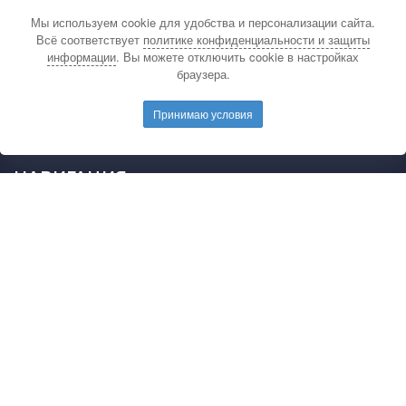
Мы используем cookie для удобства и персонализации сайта.
По вопросам связанным с публикацией
Всё соответствует
политике конфиденциальности и защиты
материалов на сайте издательства и выдачей
информации
. Вы можете отключить cookie в настройках
подтверждающих документов обращайтесь на
браузера.
электронную почту редакции.
E-mail редакции:
mail@pedarticles.ru
Принимаю условия
Телефон редакции:
+7 (499) 113-47-87
НАВИГАЦИЯ
Главная
Каталог публикаций
Опубликовать работу
Положение
Свидетельство