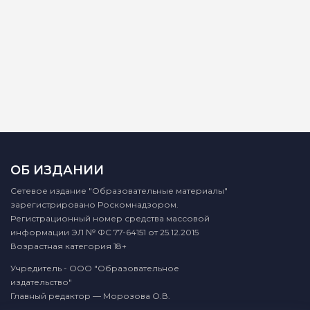
ОБ ИЗДАНИИ
Сетевое издание "Образовательные материалы"
зарегистрировано Роскомнадзором.
Регистрационный номер средства массовой
информации ЭЛ № ФС 77-64151 от 25.12.2015
Возрастная категория 18+
Учредитель - ООО "Образовательное
издательство"
Главный редактор — Морозова О.В.