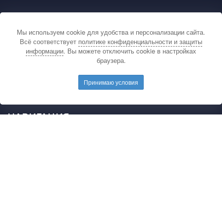
КОНТАКТЫ
Мы используем cookie для удобства и персонализации сайта.
По вопросам связанным с публикацией
Всё соответствует
политике конфиденциальности и защиты
материалов на сайте издательства и выдачей
информации
. Вы можете отключить cookie в настройках
подтверждающих документов обращайтесь на
браузера.
электронную почту редакции.
E-mail редакции:
mail@pedarticles.ru
Принимаю условия
Телефон редакции:
+7 (499) 113-47-87
НАВИГАЦИЯ
Главная
Каталог публикаций
Опубликовать работу
Положение
Свидетельство