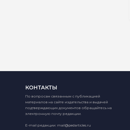
КОНТАКТЫ
По вопросам связанным с публикацией
материалов на сайте издательства и выдачей
подтверждающих документов обращайтесь на
электронную почту редакции.
E-mail редакции:
mail@pedarticles.ru