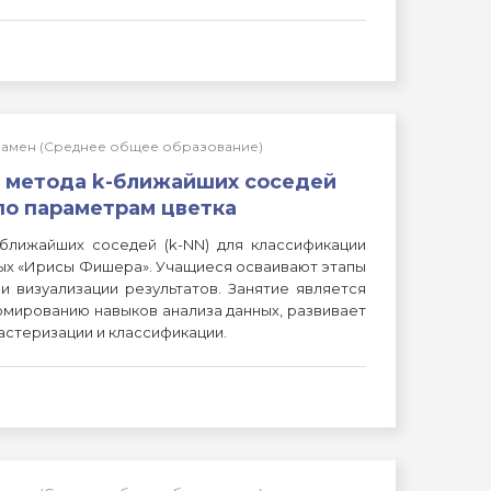
кзамен (Среднее общее образование)
е метода k-ближайших соседей
по параметрам цветка
ближайших соседей (k-NN) для классификации
ных «Ирисы Фишера». Учащиеся осваивают этапы
и визуализации результатов. Занятие является
рмированию навыков анализа данных, развивает
астеризации и классификации.