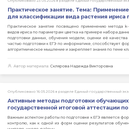
Опубликовано 23.05.2026 в разделе Единый государственный э
Практическое занятие. Тема: Применени
для классификации вида растения ириса 
Практическое занятие посвящено применению метода k-
видов ириса по параметрам цветка на примере набора дан
подготовки данных, обучения модели, оценки её качества 
частью подготовки к ЕГЭ по информатике, способствует фо
алгоритмическое мышление и закрепляет знания по теме кл
Автор материала:
Склярова Надежда Викторовна
Опубликовано 16.05.2026 в разделе Единый государственный э
Активные методы подготовки обучающихся
государственной итоговой аттестации по
Важным аспектом работы по подготовке к ЕГЭ является фо
контролю, как к одной из форм оценки результатов обучен
учителю, школе, району.