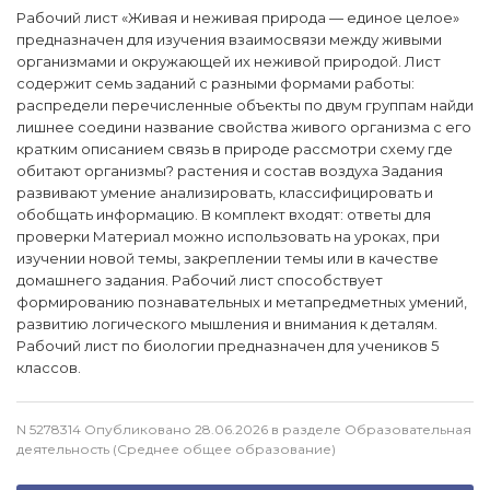
Рабочий лист «Живая и неживая природа — единое целое»
предназначен для изучения взаимосвязи между живыми
организмами и окружающей их неживой природой. Лист
содержит семь заданий с разными формами работы:
распредели перечисленные объекты по двум группам найди
лишнее соедини название свойства живого организма с его
кратким описанием связь в природе рассмотри схему где
обитают организмы? растения и состав воздуха Задания
развивают умение анализировать, классифицировать и
обобщать информацию. В комплект входят: ответы для
проверки Материал можно использовать на уроках, при
изучении новой темы, закреплении темы или в качестве
домашнего задания. Рабочий лист способствует
формированию познавательных и метапредметных умений,
развитию логического мышления и внимания к деталям.
Рабочий лист по биологии предназначен для учеников 5
классов.
N 5278314 Опубликовано 28.06.2026 в разделе Образовательная
деятельность (Среднее общее образование)