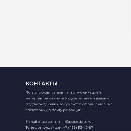
КОНТАКТЫ
По вопросам связанным с публикацией
материалов на сайте издательства и выдачей
подтверждающих документов обращайтесь на
электронную почту редакции.
E-mail редакции:
mail@pedarticles.ru
Телефон редакции:
+7 (499) 113-47-87