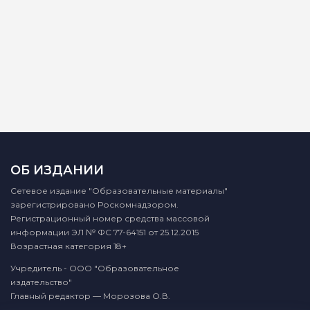
ОБ ИЗДАНИИ
Сетевое издание "Образовательные материалы"
зарегистрировано Роскомнадзором.
Регистрационный номер средства массовой
информации ЭЛ № ФС 77-64151 от 25.12.2015
Возрастная категория 18+
Учредитель - ООО "Образовательное
издательство"
Главный редактор — Морозова О.В.