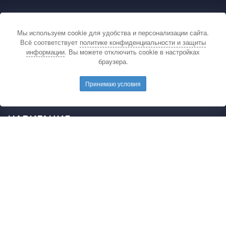
КОНТАКТЫ
Мы используем cookie для удобства и персонализации сайта.
По вопросам связанным с публикацией
Всё соответствует
политике конфиденциальности и защиты
материалов на сайте издательства и выдачей
информации
. Вы можете отключить cookie в настройках
подтверждающих документов обращайтесь на
браузера.
электронную почту редакции.
E-mail редакции:
mail@pedarticles.ru
Принимаю условия
Телефон редакции:
+7 (499) 113-47-87
НАВИГАЦИЯ
Главная
Каталог публикаций
Опубликовать работу
Положение
Свидетельство