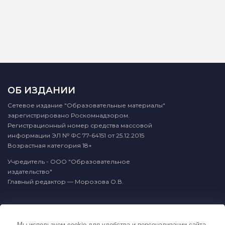
ОБ ИЗДАНИИ
Сетевое издание "Образовательные материалы"
зарегистрировано Роскомнадзором.
Регистрационный номер средства массовой
информации ЭЛ № ФС 77-64151 от 25.12.2015
Возрастная категория 18+
Учредитель - ООО "Образовательное
издательство"
Главный редактор — Морозова О.В.
КОНТАКТЫ
Мы используем cookie для удобства и персонализации сайта.