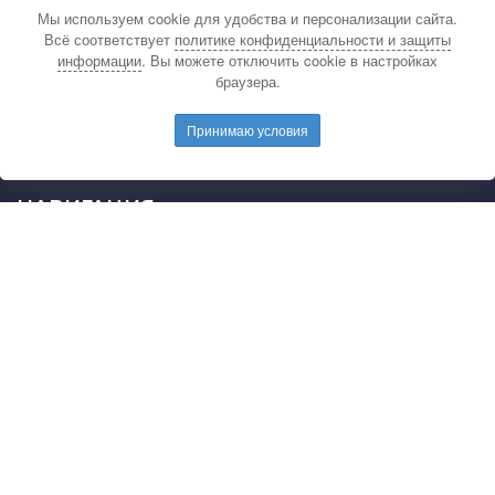
Мы используем cookie для удобства и персонализации сайта.
По вопросам связанным с публикацией
Всё соответствует
политике конфиденциальности и защиты
материалов на сайте издательства и выдачей
информации
. Вы можете отключить cookie в настройках
подтверждающих документов обращайтесь на
браузера.
электронную почту редакции.
E-mail редакции:
mail@pedarticles.ru
Принимаю условия
Телефон редакции:
+7 (499) 113-47-87
НАВИГАЦИЯ
Главная
Каталог публикаций
Опубликовать работу
Положение
Свидетельство