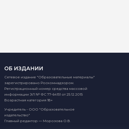
ОБ ИЗДАНИИ
Сетевое издание "Образовательные материалы"
зарегистрировано Роскомнадзором.
Регистрационный номер средства массовой
информации ЭЛ № ФС 77-64151 от 25.12.2015
Возрастная категория 18+
Учредитель - ООО "Образовательное
издательство"
Главный редактор — Морозова О.В.