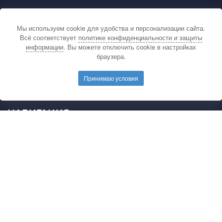
КОНТАКТЫ
Мы используем cookie для удобства и персонализации сайта.
По вопросам связанным с публикацией
Всё соответствует
политике конфиденциальности и защиты
материалов на сайте издательства и выдачей
информации
. Вы можете отключить cookie в настройках
подтверждающих документов обращайтесь на
браузера.
электронную почту редакции.
E-mail редакции:
mail@pedarticles.ru
Принимаю условия
Телефон редакции:
+7 (499) 113-47-87
НАВИГАЦИЯ
Главная
Каталог публикаций
Опубликовать работу
Положение
Свидетельство