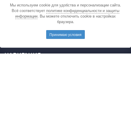
Мы используем cookie для удобства и персонализации сайта.
По вопросам связанным с публикацией
Всё соответствует
политике конфиденциальности и защиты
материалов на сайте издательства и выдачей
информации
. Вы можете отключить cookie в настройках
подтверждающих документов обращайтесь на
браузера.
электронную почту редакции.
E-mail редакции:
mail@pedarticles.ru
Принимаю условия
Телефон редакции:
+7 (499) 113-47-87
НАВИГАЦИЯ
Главная
Каталог публикаций
Опубликовать работу
Положение
Свидетельство