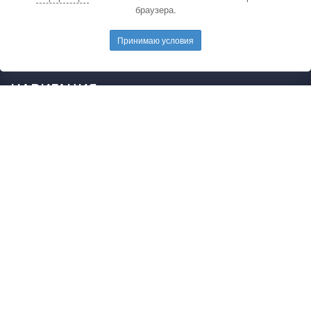
браузера.
электронную почту редакции.
E-mail редакции:
mail@pedarticles.ru
Принимаю условия
Телефон редакции:
+7 (499) 113-47-87
НАВИГАЦИЯ
Главная
Каталог публикаций
Опубликовать работу
Положение
Свидетельство
2015 - 2026 © Образовательные материалы