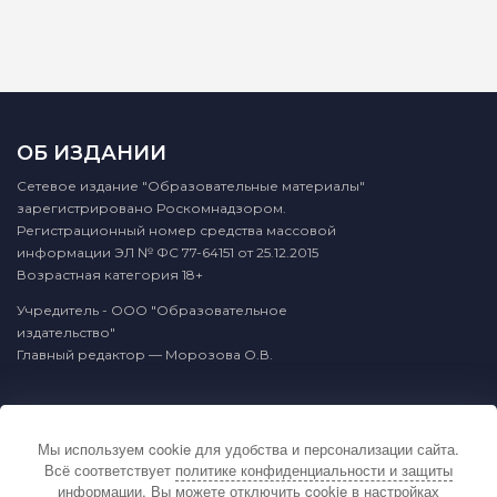
ОБ ИЗДАНИИ
Сетевое издание "Образовательные материалы"
зарегистрировано Роскомнадзором.
Регистрационный номер средства массовой
информации ЭЛ № ФС 77-64151 от 25.12.2015
Возрастная категория 18+
Учредитель - ООО "Образовательное
издательство"
Главный редактор — Морозова О.В.
КОНТАКТЫ
Мы используем cookie для удобства и персонализации сайта.
По вопросам связанным с публикацией
Всё соответствует
политике конфиденциальности и защиты
материалов на сайте издательства и выдачей
информации
. Вы можете отключить cookie в настройках
подтверждающих документов обращайтесь на