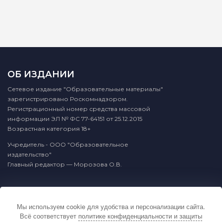
ОБ ИЗДАНИИ
Сетевое издание "Образовательные материалы"
зарегистрировано Роскомнадзором.
Регистрационный номер средства массовой
информации ЭЛ № ФС 77-64151 от 25.12.2015
Возрастная категория 18+
Учредитель - ООО "Образовательное
издательство"
Главный редактор — Морозова О.В.
КОНТАКТЫ
Мы используем cookie для удобства и персонализации сайта.
По вопросам связанным с публикацией
Всё соответствует
политике конфиденциальности и защиты
материалов на сайте издательства и выдачей