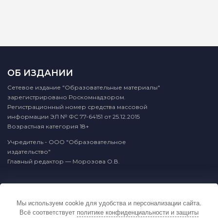
ОБ ИЗДАНИИ
Сетевое издание "Образовательные материалы"
зарегистрировано Роскомнадзором.
Регистрационный номер средства массовой
информации ЭЛ № ФС 77-64151 от 25.12.2015
Возрастная категория 18+
Учредитель - ООО "Образовательное
издательство"
Главный редактор — Морозова О.В.
КОНТАКТЫ
Мы используем cookie для удобства и персонализации сайта.
По вопросам связанным с публикацией
Всё соответствует
политике конфиденциальности и защиты
материалов на сайте издательства и выдачей