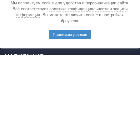
Мы используем cookie для удобства и персонализации сайта.
По вопросам связанным с публикацией
Всё соответствует
политике конфиденциальности и защиты
материалов на сайте издательства и выдачей
информации
. Вы можете отключить cookie в настройках
подтверждающих документов обращайтесь на
браузера.
электронную почту редакции.
E-mail редакции:
mail@pedarticles.ru
Принимаю условия
Телефон редакции:
+7 (499) 113-47-87
НАВИГАЦИЯ
Главная
Каталог публикаций
Опубликовать работу
Положение
Свидетельство