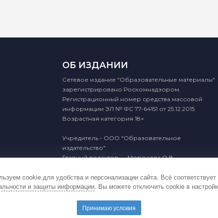
ОБ ИЗДАНИИ
Сетевое издание "Образовательные материалы"
зарегистрировано Роскомнадзором.
Регистрационный номер средства массовой
информации ЭЛ № ФС 77-64151 от 25.12.2015
Возрастная категория 18+
Учредитель - ООО "Образовательное
издательство"
Главный редактор — Морозова О.В.
ьзуем cookie для удобства и персонализации сайта. Всё соответствует
альности и защиты информации
. Вы можете отключить cookie в настройк
2015 - 2026 © Образовательные материалы
Принимаю условия
ости и защиты информации
Соглашение об обработке персона