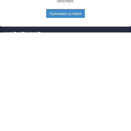
браузера.
электронную почту редакции.
E-mail редакции:
mail@pedarticles.ru
Принимаю условия
Телефон редакции:
+7 (499) 113-47-87
НАВИГАЦИЯ
Главная
Каталог публикаций
Опубликовать работу
Положение
Свидетельство
2015 - 2026 © Образовательные материалы