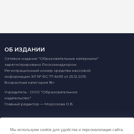
ОБ ИЗДАНИИ
Сетевое издание "Образовательные материалы"
зарегистрировано Роскомнадзором.
Регистрационный номер средства массовой
информации ЭЛ № ФС 77-64151 от 25.12.2015
Возрастная категория 18+
Учредитель - ООО "Образовательное
издательство"
Главный редактор — Морозова О.В.
КОНТАКТЫ
Мы используем cookie для удобства и персонализации сайта.
По вопросам связанным с публикацией