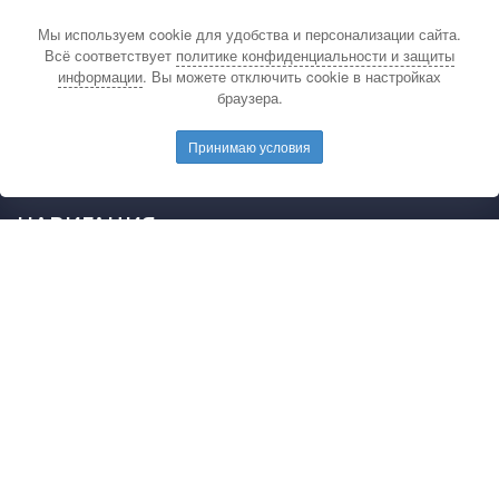
КОНТАКТЫ
Мы используем cookie для удобства и персонализации сайта.
По вопросам связанным с публикацией
Всё соответствует
политике конфиденциальности и защиты
материалов на сайте издательства и выдачей
информации
. Вы можете отключить cookie в настройках
подтверждающих документов обращайтесь на
браузера.
электронную почту редакции.
E-mail редакции:
mail@pedarticles.ru
Принимаю условия
Телефон редакции:
+7 (499) 113-47-87
НАВИГАЦИЯ
Главная
Каталог публикаций
Опубликовать работу
Положение
Свидетельство