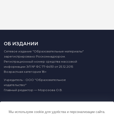
ОБ ИЗДАНИИ
Сетевое издание "Образовательные материалы"
зарегистрировано Роскомнадзором.
Регистрационный номер средства массовой
информации ЭЛ № ФС 77-64151 от 25.12.2015
Возрастная категория 18+
Учредитель - ООО "Образовательное
издательство"
Главный редактор — Морозова О.В.
КОНТАКТЫ
Мы используем cookie для удобства и персонализации сайта.
По вопросам связанным с публикацией