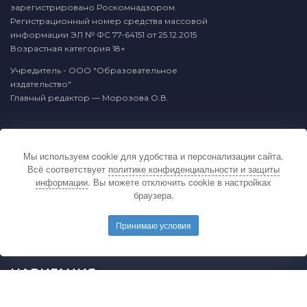
зарегистрировано Роскомнадзором.
Регистрационный номер средства массовой
информации ЭЛ № ФС 77-64151 от 25.12.2015
Возрастная категория 18+
Учредитель - ООО "Образовательное
издательство"
Главный редактор — Морозова О.В.
КОНТАКТЫ
Мы используем cookie для удобства и персонализации сайта.
По вопросам связанным с публикацией
Всё соответствует
политике конфиденциальности и защиты
материалов на сайте издательства и выдачей
информации
. Вы можете отключить cookie в настройках
подтверждающих документов обращайтесь на
браузера.
электронную почту редакции.
E-mail редакции:
mail@pedarticles.ru
Принимаю условия
Телефон редакции:
+7 (499) 113-47-87
НАВИГАЦИЯ
Главная