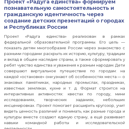
Проект «Радуга единства» формируем
познавательную самостоятельность и
гражданскую идентичность через
создание детских презентаций о городах
и Республиках России
Проект «Радуга единства» реализован в рамках
федеральной образовательной программы. Его цель —
показать детям многообразие России через знакомство с
разными городами: раскрыть их историю, культуру, традиции
и вклад в общее наследие страны, а также сформировать у
ребят чувство единства и уважения к разным народам. Дети
совершают виртуальное путешествие по городам: на
каждой «остановке» они узнают об особенностях места — о
знаковых памятниках, народных промыслах, праздниках,
известных земляках, кухне и т. д. Формат строится на
интерактивных активностях: квестах по городу, мини
исследованиях, творческих заданиях, небольших
инсценировках. Проект помогает расширить кругозор, учит
видеть ценность различий и понимать, как разные города и
культуры вместе создают единую страну, а ещё развивает
навыки командной работы и исследовательской
деятельности.