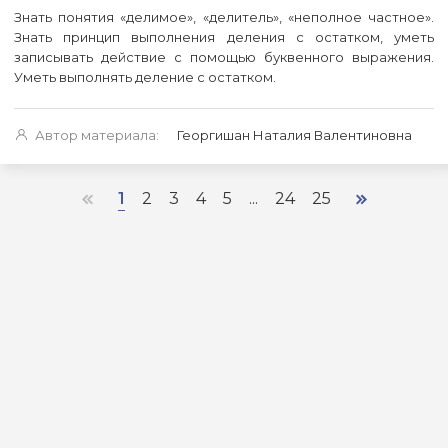
Знать понятия «делимое», «делитель», «неполное частное».
Знать принцип выполнения деления с остатком, уметь
записывать действие с помощью буквенного выражения.
Уметь выполнять деление с остатком.
Автор материала:
Георгишан Наталия Валентиновна
1
2
3
4
5
...
24
25